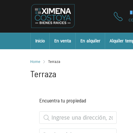
c
Inicio
En venta
En alquiler
Alquiler tem
Home
Terraza
Terraza
Encuentra tu propiedad