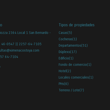
to
Tipos de propiedades
iozza 2364 Local 1 San Bernardo -
Casas
(5)
Cocheras
(1)
 46-0547 || 2257-64-7105
Departamentos
(51)
ultas@ximenacostoya.com
Dúplexs
(17)
57 64-7104
Edificio
(1)
Fondo de comercio
(1)
o
Hotel
(2)
Locales comerciales
(1)
PHs
(6)
Terreno / Lote
(7)