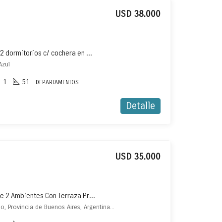
USD 38.000
Departamento en venta de 2 dormitorios c/ cochera en Costa Azul con terraza
Azul
1
51
DEPARTAMENTOS
Detalle
USD 35.000
Departamento A Estrenar De 2 Ambientes Con Terraza Propia
La Rioja & Garay, San Bernardo, Provincia de Buenos Aires, Argentina, , San Bernardo