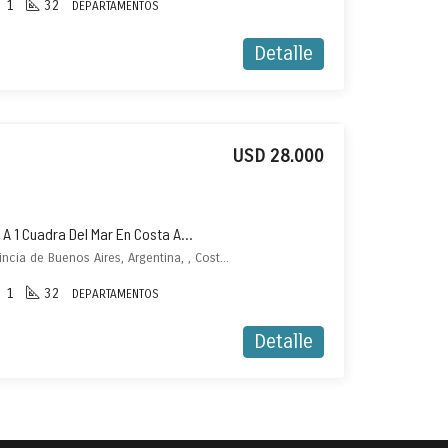
1
32
DEPARTAMENTOS
Detalle
USD 28.000
Departamentos Reciclados A 1 Cuadra Del Mar En Costa Azul – (flipping House)
Drago 93, San Bernardo, Provincia de Buenos Aires, Argentina, , Costa Azul
1
32
DEPARTAMENTOS
Detalle