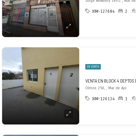
Jorge Newbery 1491, , Mar de
XIM-127684
2
EN VENTA
VENTA EN BLOCK 4 DEPTOS 
Olmos 250, , Mar de Ajo
XIM-126134
1