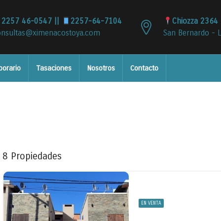
2257 46-0547 ||
2257-64-7104
Chiozza 2364 
onsultas@ximenacostoya.com
San Bernardo - 
porario
Tasaciones
Nosotros
Contacto
8 Propiedades
EN VENTA