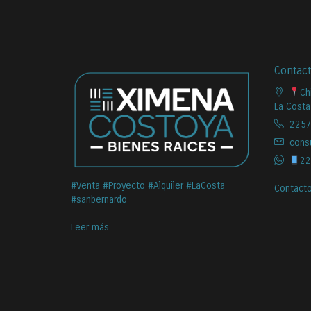
Contac
Ch
La Costa
2257
cons
22
#Venta #Proyecto #Alquiler #LaCosta
Contact
#sanbernardo
Leer más