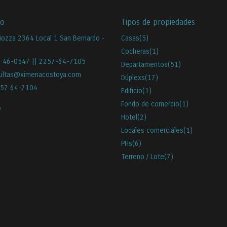
to
Tipos de propiedades
iozza 2364 Local 1 San Bernardo -
Casas
(5)
Cocheras
(1)
 46-0547 || 2257-64-7105
Departamentos
(51)
ultas@ximenacostoya.com
Dúplexs
(17)
57 64-7104
Edificio
(1)
Fondo de comercio
(1)
o
Hotel
(2)
Locales comerciales
(1)
PHs
(6)
Terreno / Lote
(7)