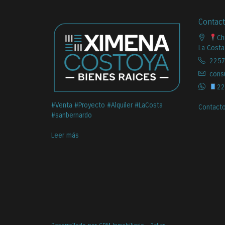
Contac
Ch
La Costa
2257
cons
22
#Venta #Proyecto #Alquiler #LaCosta
Contact
#sanbernardo
Leer más