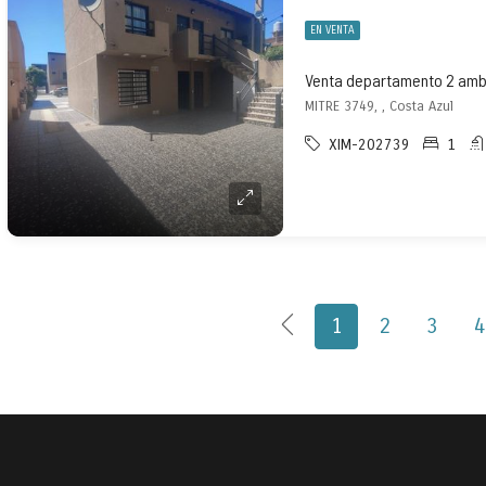
EN VENTA
Venta departamento 2 amb 
MITRE 3749, , Costa Azul
XIM-202739
1
1
2
3
4