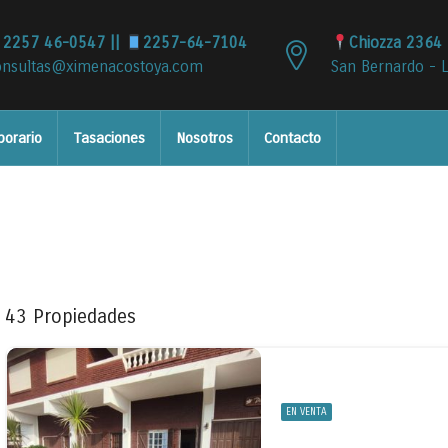
2257 46-0547 ||
2257-64-7104
Chiozza 2364 
onsultas@ximenacostoya.com
San Bernardo - 
porario
Tasaciones
Nosotros
Contacto
43 Propiedades
EN VENTA