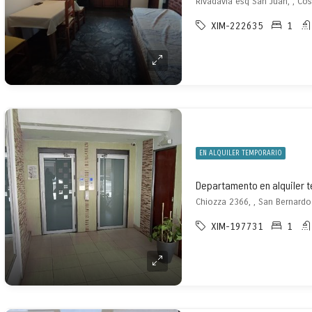
Rivadavia esq San Juan, , Cos
XIM-222635
1
EN ALQUILER TEMPORARIO
Departamento en alquiler 
Chiozza 2366, , San Bernardo
XIM-197731
1