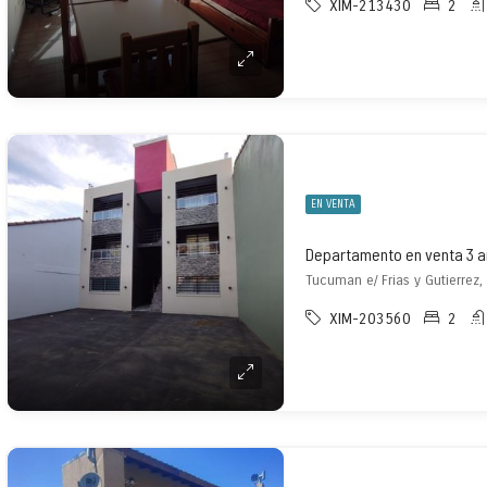
XIM-213430
2
EN VENTA
Tucuman e/ Frias y Gutierrez,
XIM-203560
2