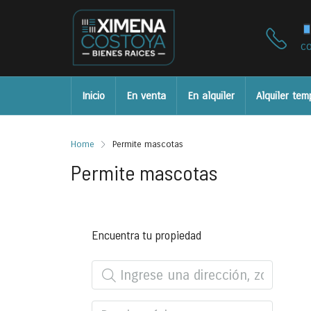
c
Inicio
En venta
En alquiler
Alquiler tem
Home
Permite mascotas
Permite mascotas
Encuentra tu propiedad