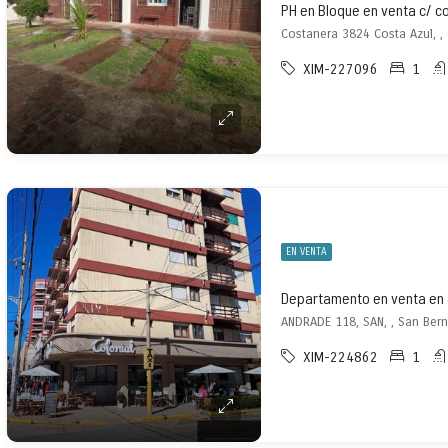
PH en Bloque en venta c/ c
Costanera 3824 Costa Azul, ,
XIM-227096
1
EN VENTA
ANDRADE 118, SAN, , San Ber
XIM-224862
1