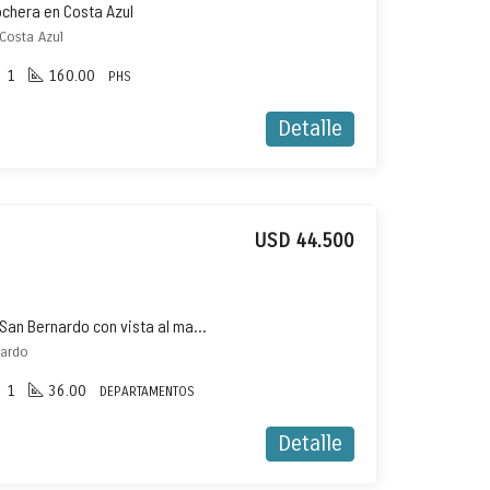
ochera en Costa Azul
 Costa Azul
1
160.00
PHS
Detalle
USD 44.500
Departamento en venta en San Bernardo con vista al mar y gas natural
nardo
1
36.00
DEPARTAMENTOS
Detalle