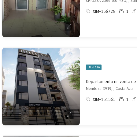
CHIOZZA 2366 5to PISO, , Sa
XIM-156728
1
EN VENTA
Departamento en venta de 1
Mendoza 3919, , Costa Azul
XIM-151565
1