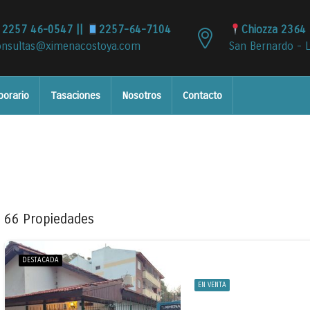
2257 46-0547 ||
2257-64-7104
Chiozza 2364 
onsultas@ximenacostoya.com
San Bernardo - 
porario
Tasaciones
Nosotros
Contacto
66 Propiedades
DESTACADA
EN VENTA