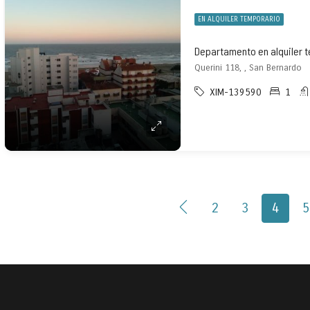
EN ALQUILER TEMPORARIO
Querini 118, , San Bernardo
XIM-139590
1
2
3
4
5