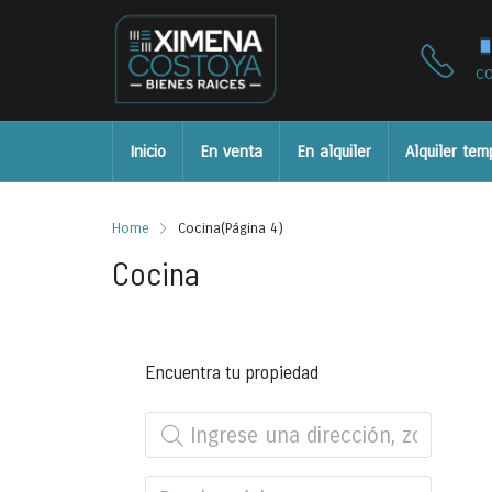
c
Inicio
En venta
En alquiler
Alquiler tem
Home
Cocina
(Página 4)
Cocina
Encuentra tu propiedad