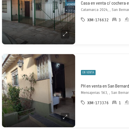
Casa en venta c/ cochera 
Catamarca 2024, , San Berna
XIM-176632
3
EN VENTA
PH en venta en San Bernar
Mensajerias 563, , San Berna
XIM-173376
1