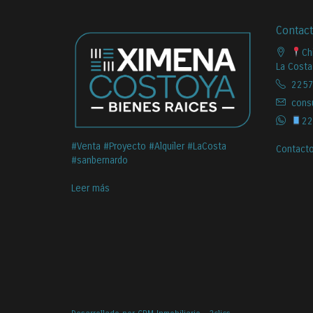
Contac
Ch
La Costa
2257
cons
22
#Venta #Proyecto #Alquiler #LaCosta
Contact
#sanbernardo
Leer más