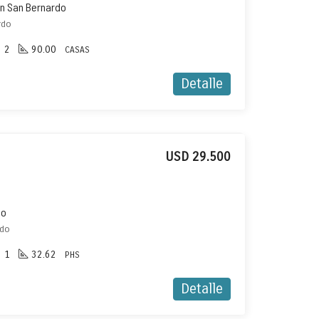
en San Bernardo
rdo
2
90.00
CASAS
Detalle
USD 29.500
do
rdo
1
32.62
PHS
Detalle