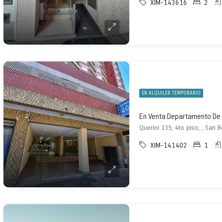
XIM-143616
2
EN ALQUILER TEMPORARIO
En Venta Departamento De 
Querini 135, 4to piso, , San 
XIM-141402
1