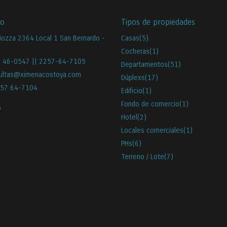
to
Tipos de propiedades
iozza 2364 Local 1 San Bernardo -
Casas
(5)
Cocheras
(1)
 46-0547 || 2257-64-7105
Departamentos
(51)
ultas@ximenacostoya.com
Dúplexs
(17)
57 64-7104
Edificio
(1)
Fondo de comercio
(1)
o
Hotel
(2)
Locales comerciales
(1)
PHs
(6)
Terreno / Lote
(7)